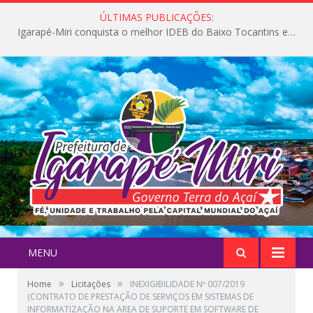
ÚLTIMAS PUBLICAÇÕES:
Igarapé-Miri conquista o melhor IDEB do Baixo Tocantins e avança na qualidade da educação pública
MENU
»
»
Home
Licitações
INEXIGIBILIDADE Nº 007/2019
(CONTRATO DE PRESTAÇÃO DE SERVIÇOS EM SISTEMAS DE
INFORMATIZAÇÃO NA AREA DE SUPORTE EM SOFTWARE DE