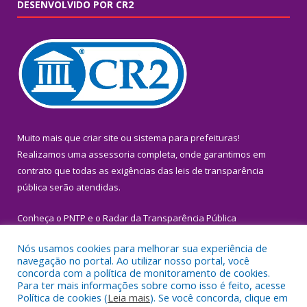
DESENVOLVIDO POR CR2
Muito mais que
criar site
ou
sistema para prefeituras
!
Realizamos uma
assessoria
completa, onde garantimos em
contrato que todas as exigências das
leis de transparência
pública
serão atendidas.
Conheça o
PNTP
e o
Radar da Transparência Pública
Nós usamos cookies para melhorar sua experiência de
navegação no portal. Ao utilizar nosso portal, você
concorda com a política de monitoramento de cookies.
Para ter mais informações sobre como isso é feito, acesse
Todos os direitos reservados a Prefeitura Municipal de Igarapé-
Política de cookies (
Leia mais
). Se você concorda, clique em
Miri.