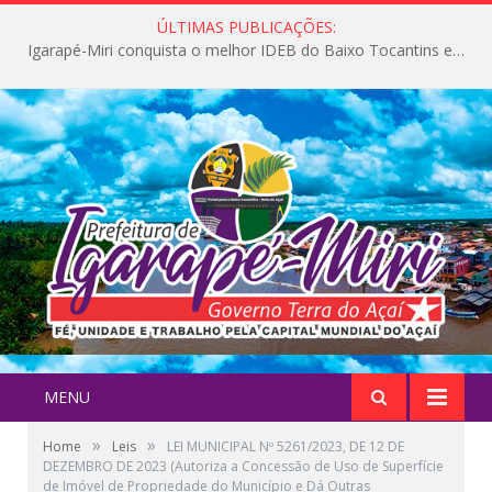
ÚLTIMAS PUBLICAÇÕES:
Igarapé-Miri conquista o melhor IDEB do Baixo Tocantins e avança na qualidade da educação pública
MENU
»
»
Home
Leis
LEI MUNICIPAL Nº 5261/2023, DE 12 DE
DEZEMBRO DE 2023 (Autoriza a Concessão de Uso de Superfície
de Imóvel de Propriedade do Município e Dá Outras