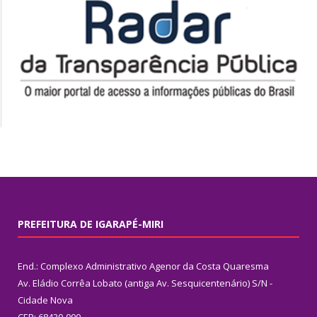
PREFEITURA DE IGARAPÉ-MIRI
End.: Complexo Administrativo Agenor da Costa Quaresma
Av. Eládio Corrêa Lobato (antiga Av. Sesquicentenário) S/N -
Cidade Nova
CEP: 68430-000