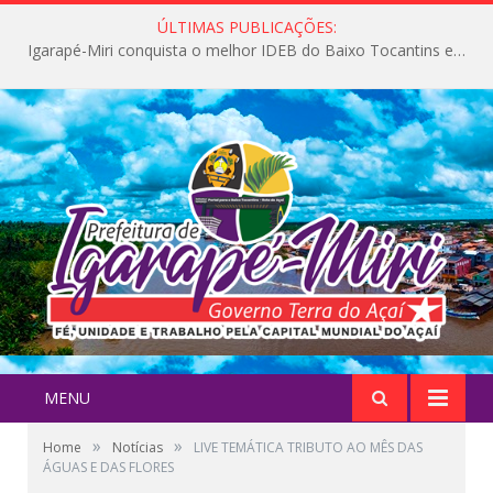
ÚLTIMAS PUBLICAÇÕES:
Igarapé-Miri conquista o melhor IDEB do Baixo Tocantins e avança na qualidade da educação pública
MENU
»
»
Home
Notícias
LIVE TEMÁTICA TRIBUTO AO MÊS DAS
ÁGUAS E DAS FLORES