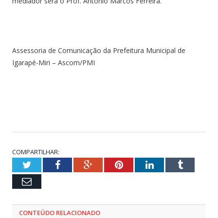
mediador será o Prof. Antônio Marcos Ferreira.
Assessoria de Comunicação da Prefeitura Municipal de
Igarapé-Miri – Ascom/PMI
COMPARTILHAR:
Twitter
Facebook
Google+
Pinterest
LinkedIn
Tumblr
Email
CONTEÚDO RELACIONADO