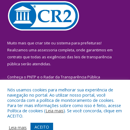
Muito mais que
criar site
ou
sistema para prefeituras
!
Realizamos uma
assessoria
completa, onde garantimos em
contrato que todas as exigências das
leis de transparência
pública
serão atendidas.
Conheça o
PNTP
e o
Radar da Transparência Pública
Nós usamos cookies para melhorar sua experiência de
navegação no portal. Ao utilizar nosso portal, você
concorda com a política de monitoramento de cookies.
Para ter mais informações sobre como isso é feito, acesse
Todos os direitos reservados a Prefeitura Municipal de Igarapé-
Política de cookies (
Leia mais
). Se você concorda, clique em
Miri.
ACEITO.
Mapa do Site
Acessar Área Administrativa
ACEITO
Leia mais