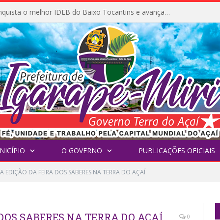
Igarapé-Miri conquista o melhor IDEB do Baixo Tocantins e avança na qualidade da educação pública
NICÍPIO
O GOVERNO
PUBLICAÇÕES OFICIAIS
A EDIÇÃO DA FEIRA DOS SABERES NA TERRA DO AÇAÍ
DOS SABERES NA TERRA DO AÇAÍ
0