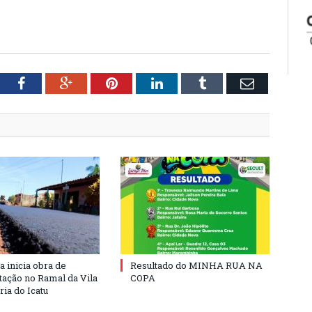
tter
Facebook
Google+
Pinterest
LinkedIn
Tumblr
Email
a inicia obra de
Resultado do MINHA RUA NA
ação no Ramal da Vila
COPA
ia do Icatu