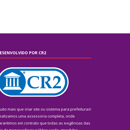
ESENVOLVIDO POR CR2
uito mais que
criar site
ou
sistema para prefeituras
!
ealizamos uma
assessoria
completa, onde
arantimos em contrato que todas as exigências das
eis de transparência pública
serão atendidas.