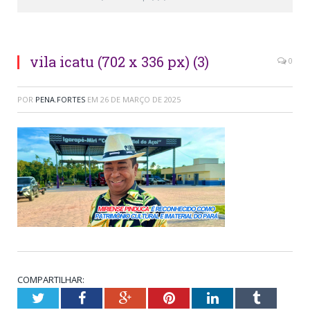
Foto: Robson Fortes/ASCOM-PMI
vila icatu (702 x 336 px) (3)
0
POR
PENA.FORTES
EM
26 DE MARÇO DE 2025
COMPARTILHAR:
Twitter
Facebook
Google+
Pinterest
LinkedIn
Tumblr