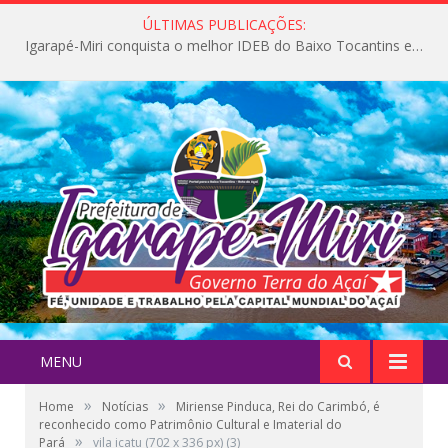
ÚLTIMAS PUBLICAÇÕES:
Igarapé-Miri conquista o melhor IDEB do Baixo Tocantins e avança na qualidade da educação pública
MENU
»
»
Home
Notícias
Miriense Pinduca, Rei do Carimbó, é
reconhecido como Patrimônio Cultural e Imaterial do
»
Pará
vila icatu (702 x 336 px) (3)