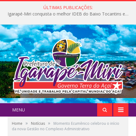
ÚLTIMAS PUBLICAÇÕES:
Igarapé-Miri conquista o melhor IDEB do Baixo Tocantins e avança na qualidade da educação pública
MENU
»
»
Home
Notícias
Momento Ecumênico celebrou o início
da nova Gestão no Complexo Administrativo