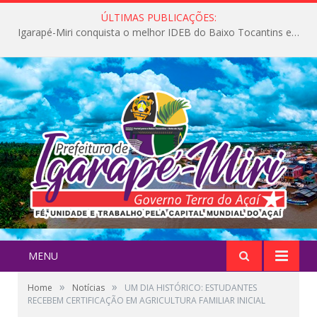
ÚLTIMAS PUBLICAÇÕES:
Igarapé-Miri conquista o melhor IDEB do Baixo Tocantins e avança na qualidade da educação pública
MENU
»
»
Home
Notícias
UM DIA HISTÓRICO: ESTUDANTES
RECEBEM CERTIFICAÇÃO EM AGRICULTURA FAMILIAR INICIAL