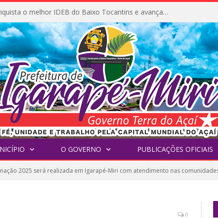
Igarapé-Miri conquista o melhor IDEB do Baixo Tocantins e avança na qualidade da educação pública
NICÍPIO
O GOVERNO
PUBLICAÇÕES OFICIAIS
inação 2025 será realizada em Igarapé-Miri com atendimento nas comunidade
0