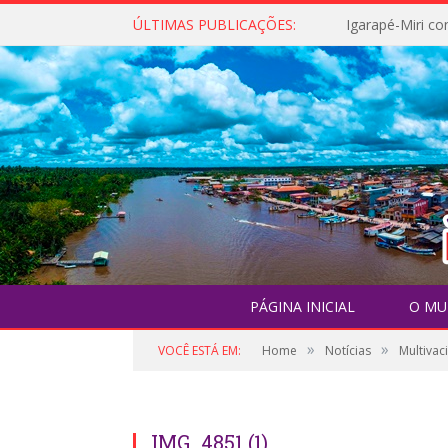
ÚLTIMAS PUBLICAÇÕES:
PÁGINA INICIAL
O MU
»
»
VOCÊ ESTÁ EM:
Home
Notícias
Multivac
IMG_4851 (1)