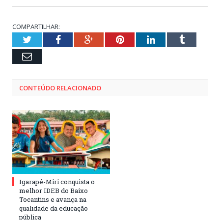
COMPARTILHAR:
Twitter
Facebook
Google+
Pinterest
LinkedIn
Tumblr
Email
CONTEÚDO RELACIONADO
Igarapé-Miri conquista o
melhor IDEB do Baixo
Tocantins e avança na
qualidade da educação
pública