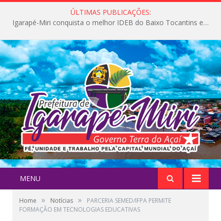
ÚLTIMAS PUBLICAÇÕES:
Igarapé-Miri conquista o melhor IDEB do Baixo Tocantins e avança na qualidade da educação pública
MENU
»
»
Home
Notícias
PARCERIA SEMED/IFPA PERMITE
FORMAÇÃO EM TECNOLOGIAS EDUCATIVAS