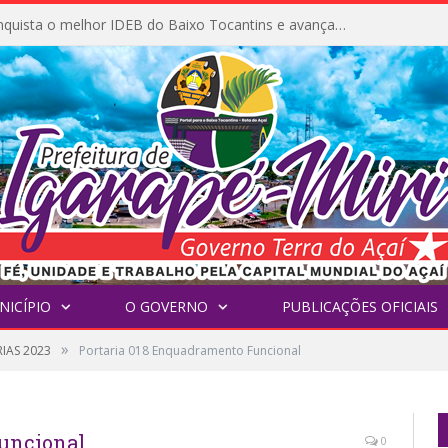
Igarapé-Miri conquista o melhor IDEB do Baixo Tocantins e avança na qualidade da educação pública
NICÍPIO
O GOVERNO
PUBLICAÇÕES OFICIAIS
»
IAS 2023
Portaria 018 Enquadramento Funcional
Funcional
0