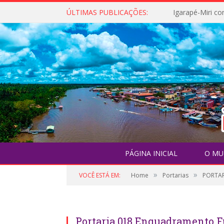
ÚLTIMAS PUBLICAÇÕES:
PÁGINA INICIAL
O MU
»
»
VOCÊ ESTÁ EM:
Home
Portarias
PORTAR
Portaria 018 Enquadramento 