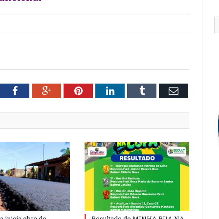
tter
Facebook
Google+
Pinterest
LinkedIn
Tumblr
Email
a inicia obra de
Resultado do MINHA RUA NA