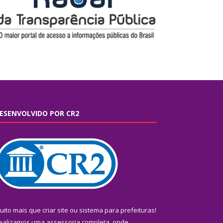
ESENVOLVIDO POR CR2
uito mais que
criar site
ou
sistema para prefeituras
!
ealizamos uma
assessoria
completa, onde