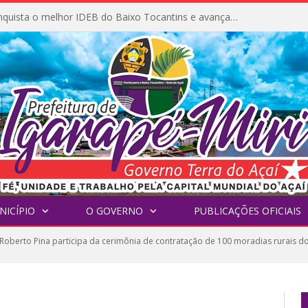
Igarapé-Miri conquista o melhor IDEB do Baixo Tocantins e avança na qualidade da educação pública
NICÍPIO
O GOVERNO
PUBLICAÇÕES OFICIAIS
 Roberto Pina participa da cerimônia de contratação de 100 moradias rurais do