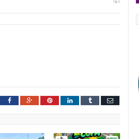
0
tter
Facebook
Google+
Pinterest
LinkedIn
Tumblr
Email