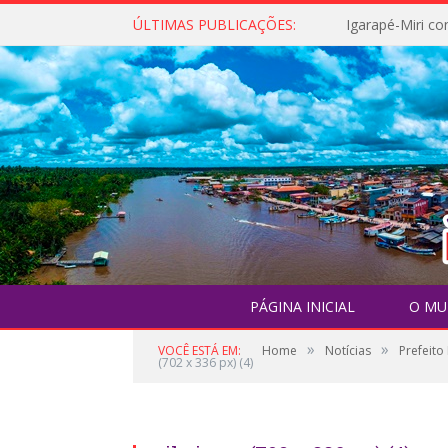
ÚLTIMAS PUBLICAÇÕES:
PÁGINA INICIAL
O MU
»
»
VOCÊ ESTÁ EM:
Home
Notícias
Prefeito
(702 x 336 px) (4)