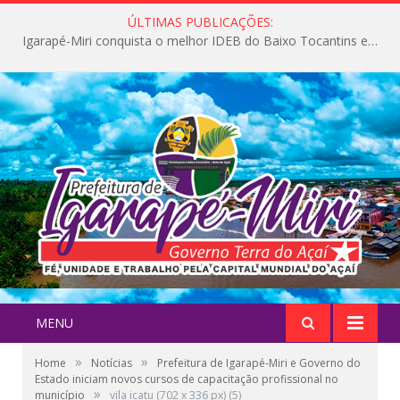
ÚLTIMAS PUBLICAÇÕES:
Igarapé-Miri conquista o melhor IDEB do Baixo Tocantins e avança na qualidade da educação pública
MENU
»
»
Home
Notícias
Prefeitura de Igarapé-Miri e Governo do
Estado iniciam novos cursos de capacitação profissional no
»
município
vila icatu (702 x 336 px) (5)