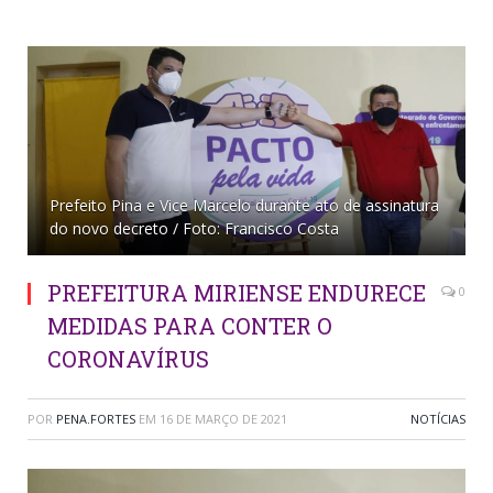
Prefeito Pina e Vice Marcelo durante ato de assinatura
do novo decreto / Foto: Francisco Costa
PREFEITURA MIRIENSE ENDURECE
0
MEDIDAS PARA CONTER O
CORONAVÍRUS
POR
PENA.FORTES
EM
16 DE MARÇO DE 2021
NOTÍCIAS