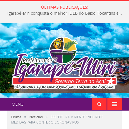
ÚLTIMAS PUBLICAÇÕES:
Igarapé-Miri conquista o melhor IDEB do Baixo Tocantins e avança na qualidade da educação pública
MENU
»
»
Home
Notícias
PREFEITURA MIRIENSE ENDURECE
MEDIDAS PARA CONTER O CORONAVÍRUS