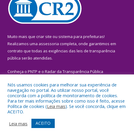
Muito mais que
criar site
ou
sistema para prefeituras
!
Realizamos uma
assessoria
completa, onde garantimos em
contrato que todas as exigências das
leis de transparência
pública
serão atendidas.
Conheça o
PNTP
e o
Radar da Transparência Pública
Nós usamos cookies para melhorar sua experiência de
navegação no portal. Ao utilizar nosso portal, você
concorda com a política de monitoramento de cookies.
Para ter mais informações sobre como isso é feito, acesse
Todos os direitos reservados a Prefeitura Municipal de Igarapé-
Política de cookies (
Leia mais
). Se você concorda, clique em
Miri.
ACEITO.
Mapa do Site
Acessar Área Administrativa
ACEITO
Leia mais
Acessar Webmail