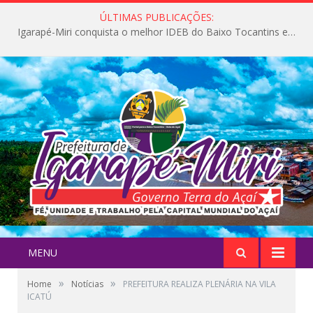
ÚLTIMAS PUBLICAÇÕES:
Igarapé-Miri conquista o melhor IDEB do Baixo Tocantins e avança na qualidade da educação pública
MENU
»
»
Home
Notícias
PREFEITURA REALIZA PLENÁRIA NA VILA
ICATÚ