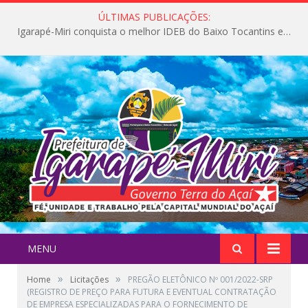
ÚLTIMAS PUBLICAÇÕES:
Igarapé-Miri conquista o melhor IDEB do Baixo Tocantins e avança na qualidade da educação pública
MENU
»
»
Home
Licitações
PREGÃO ELETÔNICO Nº 001/2022-SRP
(REGISTRO DE PREÇO PARA FUTURA E EVENTUAL CONTRATAÇÃO
DE EMPRESA ESPECIALIZADAS PARA O FORNECIMENTO DE