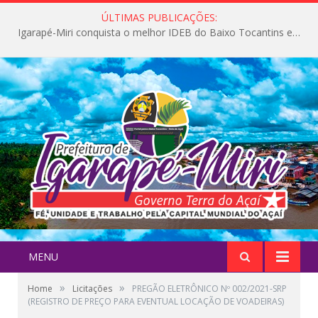
ÚLTIMAS PUBLICAÇÕES:
Igarapé-Miri conquista o melhor IDEB do Baixo Tocantins e avança na qualidade da educação pública
MENU
»
»
Home
Licitações
PREGÃO ELETRÔNICO Nº 002/2021-SRP
(REGISTRO DE PREÇO PARA EVENTUAL LOCAÇÃO DE VOADEIRAS)