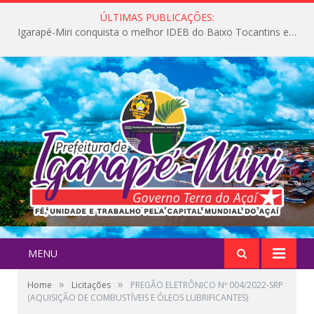
ÚLTIMAS PUBLICAÇÕES:
Igarapé-Miri conquista o melhor IDEB do Baixo Tocantins e avança na qualidade da educação pública
MENU
»
»
Home
Licitações
PREGÃO ELETRÔNICO Nº 004/2022-SRP
(AQUISIÇÃO DE COMBUSTÍVEIS E ÓLEOS LUBRIFICANTES)