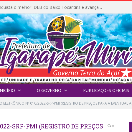
Igarapé-Miri conquista o melhor IDEB do Baixo Tocantins e avança na qualidade da educação pública
NICÍPIO
O GOVERNO
PUBLICAÇÕES OFICIAIS
 ELETRÔNICO Nº 010/2022-SRP-PMI (REGISTRO DE PREÇOS PARA A EVENTUAL AQ
022-SRP-PMI (REGISTRO DE PREÇOS
0