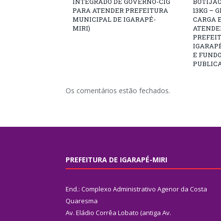
INTEGRADO DE GOVERNO-CIG
BOTIJÃO
PARA ATENDER PREFEITURA
13KG – 
MUNICIPAL DE IGARAPÉ-
CARGA E
MIRI)
ATENDE
PREFEI
IGARAPÉ
E FUNDO
PUBLICA
Os comentários estão fechados.
PREFEITURA DE IGARAPÉ-MIRI
End.: Complexo Administrativo Agenor da Costa
Quaresma
Av. Eládio Corrêa Lobato (antiga Av.