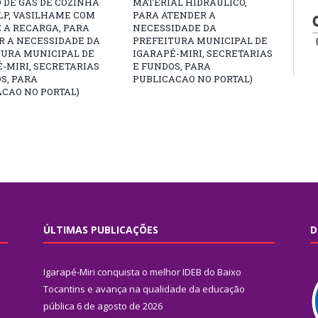
 DE GÁS DE COZINHA
MATERIAL HIDRÁULICO,
GLP, VASILHAME COM
PARA ATENDER A
 A RECARGA, PARA
NECESSIDADE DA
R A NECESSIDADE DA
PREFEITURA MUNICIPAL DE
TURA MUNICIPAL DE
IGARAPÉ-MIRI, SECRETARIAS
-MIRI, SECRETARIAS
E FUNDOS, PARA
S, PARA
PUBLICACAO NO PORTAL)
CAO NO PORTAL)
ÚLTIMAS PUBLICAÇÕES
D
Igarapé-Miri conquista o melhor IDEB do Baixo
Tocantins e avança na qualidade da educação
pública
6 de agosto de 2026