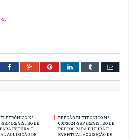
URA
tter
Facebook
Google+
Pinterest
LinkedIn
Tumblr
Email
 ELETRÔNICO Nº
PREGÃO ELETRÔNICO Nº
3-SRP (REGISTRO DE
001/2024-SRP (REGISTRO DE
 PARA FUTURA E
PREÇOS PARA FUTURA E
AL AQUISIÇÃO DE
EVENTUAL AQUISIÇÃO DE