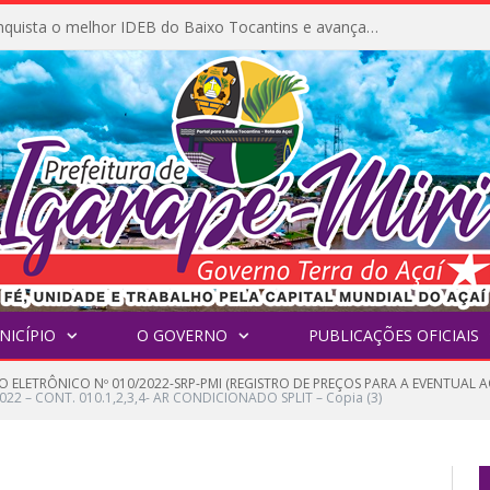
Igarapé-Miri conquista o melhor IDEB do Baixo Tocantins e avança na qualidade da educação pública
NICÍPIO
O GOVERNO
PUBLICAÇÕES OFICIAIS
 ELETRÔNICO Nº 010/2022-SRP-PMI (REGISTRO DE PREÇOS PARA A EVENTUAL A
22 – CONT. 010.1,2,3,4- AR CONDICIONADO SPLIT – Copia (3)