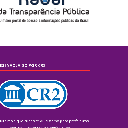
ESENVOLVIDO POR CR2
uito mais que
criar site
ou
sistema para prefeituras
!
ealizamos uma
assessoria
completa, onde