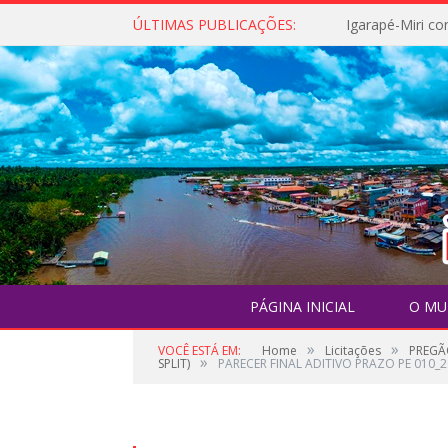
ÚLTIMAS PUBLICAÇÕES:
PÁGINA INICIAL
O MU
»
»
VOCÊ ESTÁ EM:
Home
Licitações
PREGÃO
»
SPLIT)
PARECER FINAL ADITIVO PRAZO PE 010_20