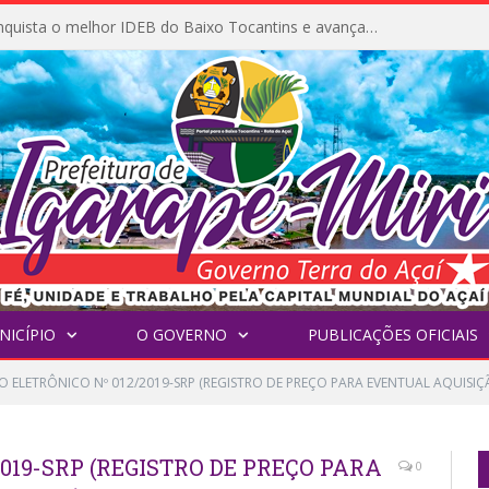
Igarapé-Miri conquista o melhor IDEB do Baixo Tocantins e avança na qualidade da educação pública
NICÍPIO
O GOVERNO
PUBLICAÇÕES OFICIAIS
 ELETRÔNICO Nº 012/2019-SRP (REGISTRO DE PREÇO PARA EVENTUAL AQUISIÇÃ
019-SRP (REGISTRO DE PREÇO PARA
0