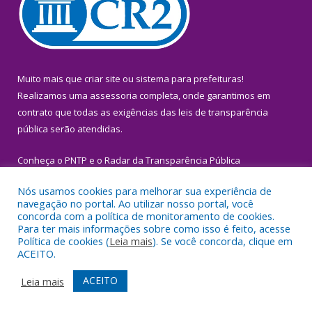
Muito mais que
criar site
ou
sistema para prefeituras
!
Realizamos uma
assessoria
completa, onde garantimos em
contrato que todas as exigências das
leis de transparência
pública
serão atendidas.
Conheça o
PNTP
e o
Radar da Transparência Pública
Nós usamos cookies para melhorar sua experiência de
navegação no portal. Ao utilizar nosso portal, você
concorda com a política de monitoramento de cookies.
Para ter mais informações sobre como isso é feito, acesse
Todos os direitos reservados a Prefeitura Municipal de Igarapé-
Política de cookies (
Leia mais
). Se você concorda, clique em
Miri.
ACEITO.
Mapa do Site
Acessar Área Administrativa
ACEITO
Leia mais
Acessar Webmail