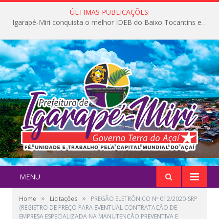
ÚLTIMAS PUBLICAÇÕES:
Igarapé-Miri conquista o melhor IDEB do Baixo Tocantins e avança na qualidade da educação pública
MENU
»
»
Home
Licitações
PREGÃO ELETRÔNICO Nº 012/2020-SRP
(REGISTRO DE PREÇO PARA EVENTUAL CONTRATAÇÃO DE
EMPRESA ESPECIALIZADA NA MANUTENÇÃO PREVENTIVA E