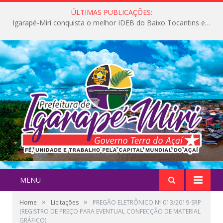
ÚLTIMAS PUBLICAÇÕES:
Igarapé-Miri conquista o melhor IDEB do Baixo Tocantins e avança na qualidade da educação pública
MENU
»
»
Home
Licitações
PREGÃO ELETRÔNICO Nº 013/2019-SRP
(REGISTRO DE PREÇO PARA EVENTUAL CONFECÇÃO DE MATERIAL
GRÁFICO)