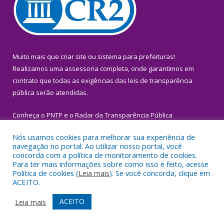
Muito mais que
criar site
ou
sistema para prefeituras
!
Realizamos uma
assessoria
completa, onde garantimos em
contrato que todas as exigências das
leis de transparência
pública
serão atendidas.
Conheça o
PNTP
e o
Radar da Transparência Pública
Nós usamos cookies para melhorar sua experiência de
navegação no portal. Ao utilizar nosso portal, você
concorda com a política de monitoramento de cookies.
Para ter mais informações sobre como isso é feito, acesse
Todos os direitos reservados a Prefeitura Municipal de Igarapé-
Política de cookies (
Leia mais
). Se você concorda, clique em
Miri.
ACEITO.
Mapa do Site
Acessar Área Administrativa
ACEITO
Leia mais
Acessar Webmail