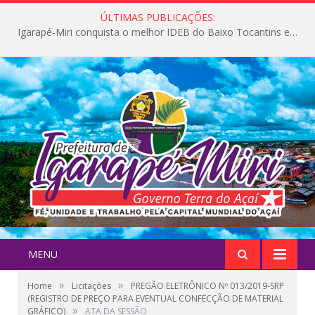
ÚLTIMAS PUBLICAÇÕES:
Igarapé-Miri conquista o melhor IDEB do Baixo Tocantins e avança na qualidade da educação pública
MENU
»
»
Home
Licitações
PREGÃO ELETRÔNICO Nº 013/2019-SRP
(REGISTRO DE PREÇO PARA EVENTUAL CONFECÇÃO DE MATERIAL
»
GRÁFICO)
ATA DA SESSÃO