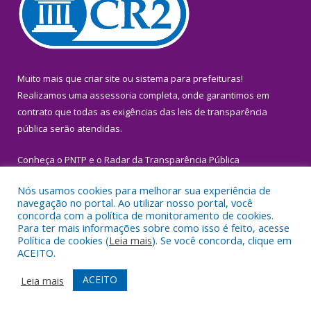
Muito mais que
criar site
ou
sistema para prefeituras
!
Realizamos uma
assessoria
completa, onde garantimos em
contrato que todas as exigências das
leis de transparência
pública
serão atendidas.
Conheça o
PNTP
e o
Radar da Transparência Pública
Nós usamos cookies para melhorar sua experiência de
navegação no portal. Ao utilizar nosso portal, você
concorda com a política de monitoramento de cookies.
Para ter mais informações sobre como isso é feito, acesse
Todos os direitos reservados a Prefeitura Municipal de Igarapé-
Política de cookies (
Leia mais
). Se você concorda, clique em
Miri.
ACEITO.
Mapa do Site
Acessar Área Administrativa
ACEITO
Leia mais
Acessar Webmail