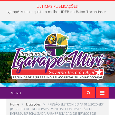
ÚLTIMAS PUBLICAÇÕES:
Igarapé-Miri conquista o melhor IDEB do Baixo Tocantins e avança na qualidade da educação pública
MENU
»
»
Home
Licitações
PREGÃO ELETRÔNICO Nº 015/2020-SRP
(REGISTRO DE PREÇO PARA EVENTUAL CONTRATAÇÃO DE
EMPRESA ESPECIALIZADA PARA PRESTAÇÃO DE SERVIÇOS DE