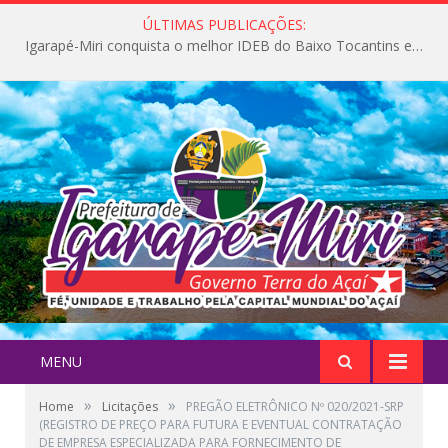
ÚLTIMAS PUBLICAÇÕES:
Igarapé-Miri conquista o melhor IDEB do Baixo Tocantins e avança na qualidade da educação pública
MENU
»
»
Home
Licitações
PREGÃO ELETRÔNICO Nº 020/2021-SRP
(REGISTRO DE PREÇO PARA FUTURA E EVENTUAL CONTRATAÇÃO
DE EMPRESA ESPECIALIZADA PARA FORNECIMENTO DE