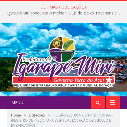
ÚLTIMAS PUBLICAÇÕES:
Igarapé-Miri conquista o melhor IDEB do Baixo Tocantins e avança na qualidade da educação pública
MENU
»
»
Home
Licitações
PREGÃO ELETRÔNICO Nº 024/2019-SRP
(REGISTRO DE PREÇO PARA EVENTUAL LOCAÇÃO DE VEÍCULO E
EMBARCAÇÃO)