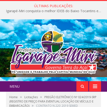
ÚLTIMAS PUBLICAÇÕES:
Igarapé-Miri conquista o melhor IDEB do Baixo Tocantins e avança na qualidade da educação pública
MENU
»
»
Home
Licitações
PREGÃO ELETRÔNICO Nº 024/2019-SRP
(REGISTRO DE PREÇO PARA EVENTUAL LOCAÇÃO DE VEÍCULO E
»
EMBARCAÇÃO)
CONTRATO N 220_2019 SEMED