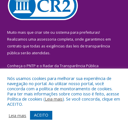
Muito mais que
criar site
ou
sistema para prefeituras
!
Realizamos uma
assessoria
completa, onde garantimos em
contrato que todas as exigências das
leis de transparência
pública
serão atendidas.
Conheça o
PNTP
e o
Radar da Transparência Pública
Nós usamos cookies para melhorar sua experiência de
navegação no portal. Ao utilizar nosso portal, você
concorda com a política de monitoramento de cookies.
Para ter mais informações sobre como isso é feito, acesse
Todos os direitos reservados a Prefeitura Municipal de Igarapé-
Política de cookies (
Leia mais
). Se você concorda, clique em
Miri.
ACEITO.
Mapa do Site
Acessar Área Administrativa
ACEITO
Leia mais
Acessar Webmail