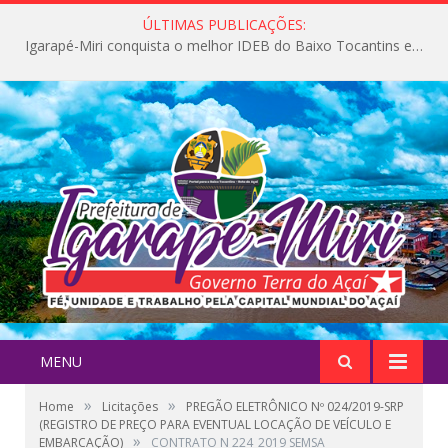
ÚLTIMAS PUBLICAÇÕES:
Igarapé-Miri conquista o melhor IDEB do Baixo Tocantins e avança na qualidade da educação pública
MENU
»
»
Home
Licitações
PREGÃO ELETRÔNICO Nº 024/2019-SRP
(REGISTRO DE PREÇO PARA EVENTUAL LOCAÇÃO DE VEÍCULO E
»
EMBARCAÇÃO)
CONTRATO N 224_2019 SEMSA