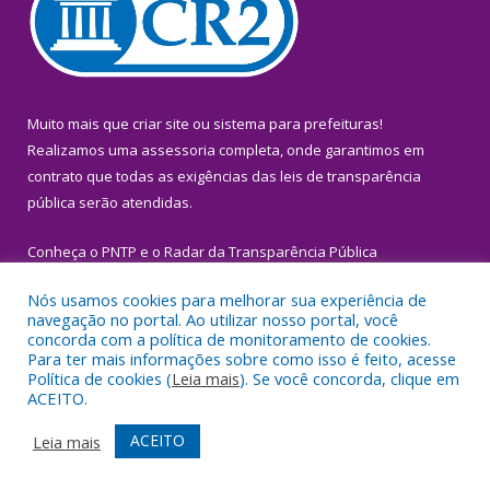
Muito mais que
criar site
ou
sistema para prefeituras
!
Realizamos uma
assessoria
completa, onde garantimos em
contrato que todas as exigências das
leis de transparência
pública
serão atendidas.
Conheça o
PNTP
e o
Radar da Transparência Pública
Nós usamos cookies para melhorar sua experiência de
navegação no portal. Ao utilizar nosso portal, você
concorda com a política de monitoramento de cookies.
Para ter mais informações sobre como isso é feito, acesse
Todos os direitos reservados a Prefeitura Municipal de Igarapé-
Política de cookies (
Leia mais
). Se você concorda, clique em
Miri.
ACEITO.
Mapa do Site
Acessar Área Administrativa
ACEITO
Leia mais
Acessar Webmail