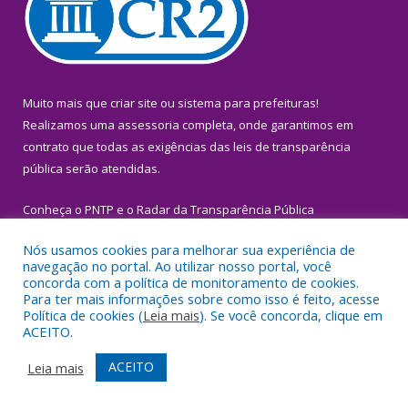
Muito mais que
criar site
ou
sistema para prefeituras
!
Realizamos uma
assessoria
completa, onde garantimos em
contrato que todas as exigências das
leis de transparência
pública
serão atendidas.
Conheça o
PNTP
e o
Radar da Transparência Pública
Nós usamos cookies para melhorar sua experiência de
navegação no portal. Ao utilizar nosso portal, você
concorda com a política de monitoramento de cookies.
Para ter mais informações sobre como isso é feito, acesse
Todos os direitos reservados a Prefeitura Municipal de Igarapé-
Política de cookies (
Leia mais
). Se você concorda, clique em
Miri.
ACEITO.
Mapa do Site
Acessar Área Administrativa
ACEITO
Leia mais
Acessar Webmail