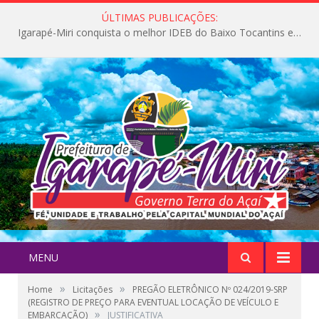
ÚLTIMAS PUBLICAÇÕES:
Igarapé-Miri conquista o melhor IDEB do Baixo Tocantins e avança na qualidade da educação pública
MENU
»
»
Home
Licitações
PREGÃO ELETRÔNICO Nº 024/2019-SRP
(REGISTRO DE PREÇO PARA EVENTUAL LOCAÇÃO DE VEÍCULO E
»
EMBARCAÇÃO)
JUSTIFICATIVA