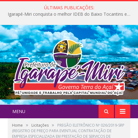
ÚLTIMAS PUBLICAÇÕES:
Igarapé-Miri conquista o melhor IDEB do Baixo Tocantins e avança na qualidade da educação pública
MENU
»
»
Home
Licitações
PREGÃO ELETRÔNICO Nº 026/2019-SRP
(REGISTRO DE PREÇO PARA EVENTUAL CONTRATAÇÃO DE
EMPRESA ESPECIALIZADA EM PRESTAÇÃO DE SERVIÇOS DE