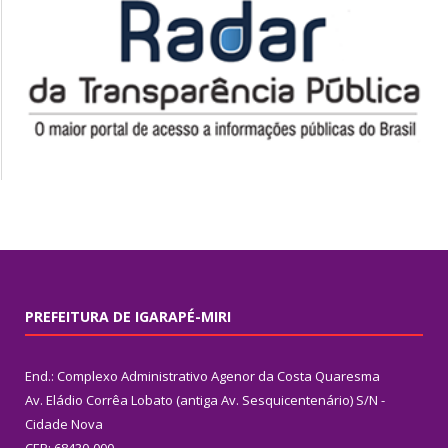
PREFEITURA DE IGARAPÉ-MIRI
End.: Complexo Administrativo Agenor da Costa Quaresma
Av. Eládio Corrêa Lobato (antiga Av. Sesquicentenário) S/N -
Cidade Nova
CEP: 68430-000