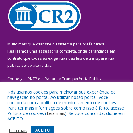
Muito mais que
criar site
ou
sistema para prefeituras
!
Realizamos uma
assessoria
completa, onde garantimos em
contrato que todas as exigências das
leis de transparência
pública
serão atendidas.
Conheça o
PNTP
e o
Radar da Transparência Pública
Nós usamos cookies para melhorar sua experiência de
navegação no portal. Ao utilizar nosso portal, você
concorda com a política de monitoramento de cookies.
Para ter mais informações sobre como isso é feito, acesse
Todos os direitos reservados a Prefeitura Municipal de Igarapé-
Política de cookies (
Leia mais
). Se você concorda, clique em
Miri.
ACEITO.
Mapa do Site
Acessar Área Administrativa
ACEITO
Leia mais