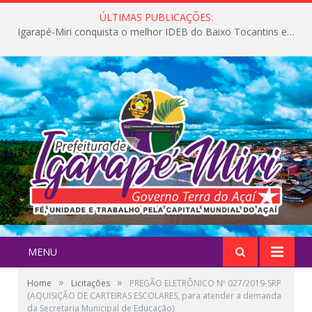
ÚLTIMAS PUBLICAÇÕES:
Igarapé-Miri conquista o melhor IDEB do Baixo Tocantins e avança na qualidade da educação pública
MENU
»
»
Home
Licitações
PREGÃO ELETRÔNICO Nº 027/2019-SRP
(AQUISIÇÃO DE CARTEIRAS ESCOLARES, para atender a demanda
da Secretaria Municipal de Educação)