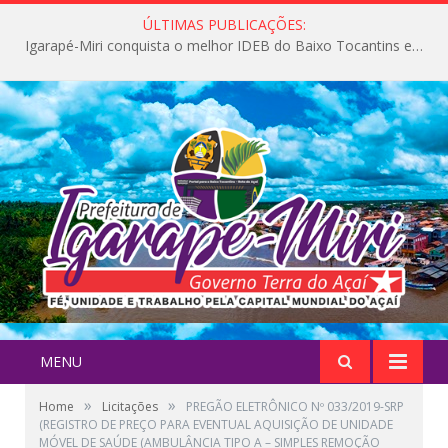
ÚLTIMAS PUBLICAÇÕES:
Igarapé-Miri conquista o melhor IDEB do Baixo Tocantins e avança na qualidade da educação pública
MENU
»
»
Home
Licitações
PREGÃO ELETRÔNICO Nº 033/2019-SRP
(REGISTRO DE PREÇO PARA EVENTUAL AQUISIÇÃO DE UNIDADE
MÓVEL DE SAÚDE (AMBULÂNCIA TIPO A – SIMPLES REMOÇÃO