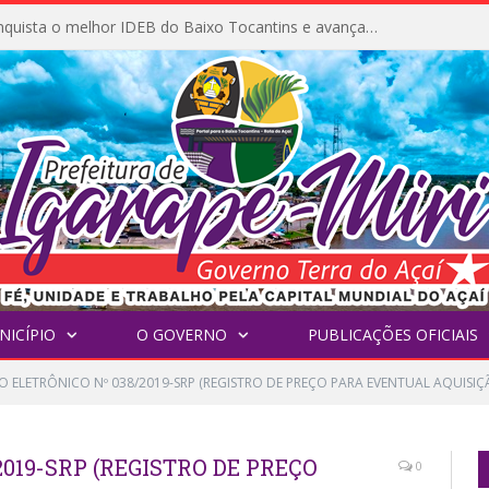
Igarapé-Miri conquista o melhor IDEB do Baixo Tocantins e avança na qualidade da educação pública
NICÍPIO
O GOVERNO
PUBLICAÇÕES OFICIAIS
O ELETRÔNICO Nº 038/2019-SRP (REGISTRO DE PREÇO PARA EVENTUAL AQUISI
019-SRP (REGISTRO DE PREÇO
0