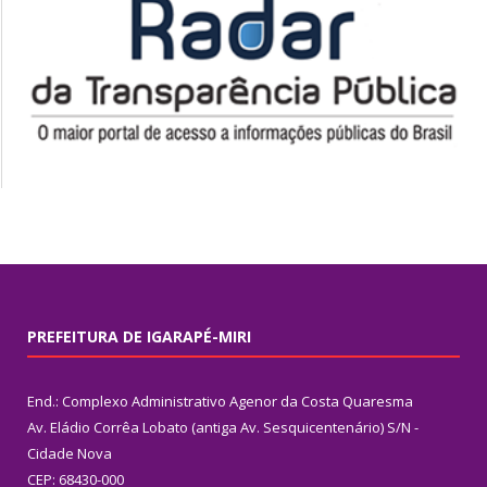
PREFEITURA DE IGARAPÉ-MIRI
End.: Complexo Administrativo Agenor da Costa Quaresma
Av. Eládio Corrêa Lobato (antiga Av. Sesquicentenário) S/N -
Cidade Nova
CEP: 68430-000