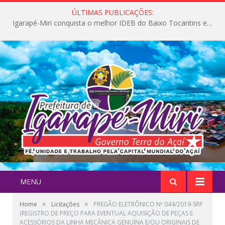
ÚLTIMAS PUBLICAÇÕES:
Igarapé-Miri conquista o melhor IDEB do Baixo Tocantins e avança na qualidade da educação pública
MENU
»
»
Home
Licitações
PREGÃO ELETRÔNICO Nº 044/2019-SRP
(REGISTRO DE PREÇO PARA EVENTUAL AQUISIÇÃO DE PEÇAS E
ACESSÓRIOS DA LINHA MECÂNICA GENUÍNA E/OU ORIGINAIS DE