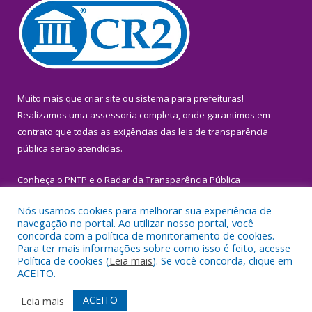
Muito mais que
criar site
ou
sistema para prefeituras
!
Realizamos uma
assessoria
completa, onde garantimos em
contrato que todas as exigências das
leis de transparência
pública
serão atendidas.
Conheça o
PNTP
e o
Radar da Transparência Pública
Nós usamos cookies para melhorar sua experiência de
navegação no portal. Ao utilizar nosso portal, você
concorda com a política de monitoramento de cookies.
Para ter mais informações sobre como isso é feito, acesse
Todos os direitos reservados a Prefeitura Municipal de Igarapé-
Política de cookies (
Leia mais
). Se você concorda, clique em
Miri.
ACEITO.
Mapa do Site
Acessar Área Administrativa
ACEITO
Leia mais
Acessar Webmail