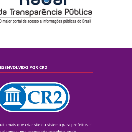
ESENVOLVIDO POR CR2
uito mais que
criar site
ou
sistema para prefeituras
!
ealizamos uma
assessoria
completa, onde