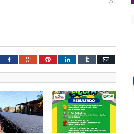
0
tter
Facebook
Google+
Pinterest
LinkedIn
Tumblr
Email