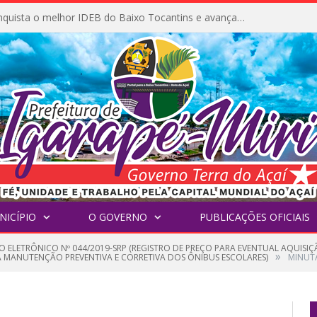
Igarapé-Miri conquista o melhor IDEB do Baixo Tocantins e avança na qualidade da educação pública
NICÍPIO
O GOVERNO
PUBLICAÇÕES OFICIAIS
O ELETRÔNICO Nº 044/2019-SRP (REGISTRO DE PREÇO PARA EVENTUAL AQUISIÇ
»
RA MANUTENÇÃO PREVENTIVA E CORRETIVA DOS ÔNIBUS ESCOLARES)
MINUT