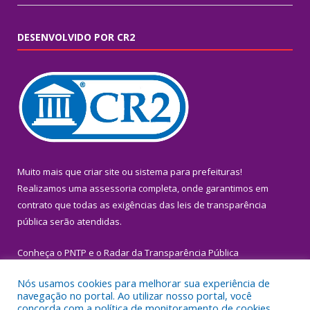
DESENVOLVIDO POR CR2
Muito mais que
criar site
ou
sistema para prefeituras
!
Realizamos uma
assessoria
completa, onde garantimos em
contrato que todas as exigências das
leis de transparência
pública
serão atendidas.
Conheça o
PNTP
e o
Radar da Transparência Pública
Nós usamos cookies para melhorar sua experiência de
navegação no portal. Ao utilizar nosso portal, você
concorda com a política de monitoramento de cookies.