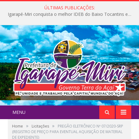
ÚLTIMAS PUBLICAÇÕES:
Igarapé-Miri conquista o melhor IDEB do Baixo Tocantins e avança na qualidade da educação pública
MENU
»
»
Home
Licitações
PREGÃO ELETRÔNICO Nº 07/2020-SRP
(REGISTRO DE PREÇO PARA EVENTUAL AQUISIÇÃO DE MATERIAL
DE EXPEDIENTE)