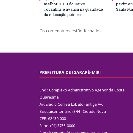
melhor IDEB do Baixo
paviment
Tocantins e avança na qualidade
Santa Mar
da educação pública
Os comentários estão fechados.
PREFEITURA DE IGARAPÉ-MIRI
End.: Complexo Administrativo Agenor da Costa
Quaresma
Av. Eládio Corrêa Lobato (antiga Av.
Sesquicentenário) S/N - Cidade Nova
CEP: 68430-000
Fone: (91) 3755-0000
E-mail: contato@igarapemiri.pa.gov.br