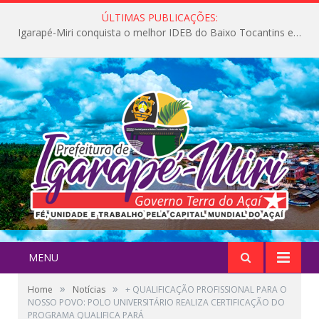
ÚLTIMAS PUBLICAÇÕES:
Igarapé-Miri conquista o melhor IDEB do Baixo Tocantins e avança na qualidade da educação pública
MENU
»
»
Home
Notícias
+ QUALIFICAÇÃO PROFISSIONAL PARA O
NOSSO POVO: POLO UNIVERSITÁRIO REALIZA CERTIFICAÇÃO DO
PROGRAMA QUALIFICA PARÁ