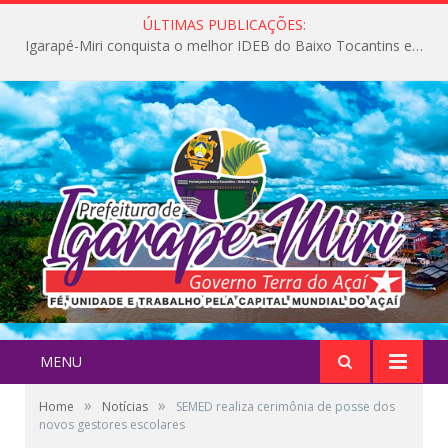
ÚLTIMAS PUBLICAÇÕES:
Igarapé-Miri conquista o melhor IDEB do Baixo Tocantins e avança na qualidade da educação pública
MENU
»
»
Home
Notícias
SEMED realiza cerimônia de posse dos
novos gestores escolares