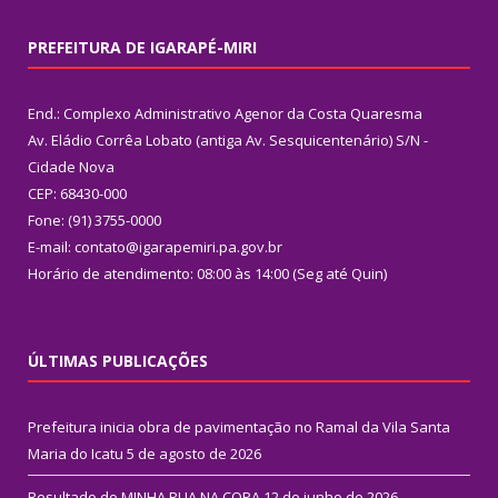
PREFEITURA DE IGARAPÉ-MIRI
End.: Complexo Administrativo Agenor da Costa Quaresma
Av. Eládio Corrêa Lobato (antiga Av. Sesquicentenário) S/N -
Cidade Nova
CEP: 68430-000
Fone: (91) 3755-0000
E-mail: contato@igarapemiri.pa.gov.br
Horário de atendimento: 08:00 às 14:00 (Seg até Quin)
ÚLTIMAS PUBLICAÇÕES
Prefeitura inicia obra de pavimentação no Ramal da Vila Santa
Maria do Icatu
5 de agosto de 2026
Resultado do MINHA RUA NA COPA
12 de junho de 2026