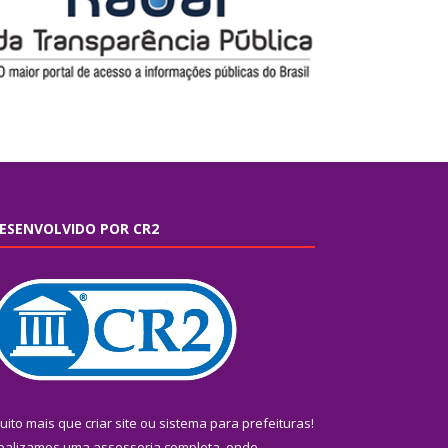
ESENVOLVIDO POR CR2
uito mais que
criar site
ou
sistema para prefeituras
!
ealizamos uma
assessoria
completa, onde