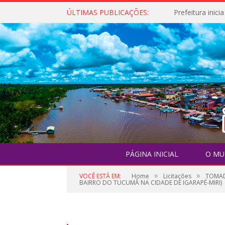
ÚLTIMAS PUBLICAÇÕES:
PÁGINA INICIAL
O MU
»
»
VOCÊ ESTÁ EM:
Home
Licitações
TOMAD
BAIRRO DO TUCUMÃ NA CIDADE DE IGARAPÉ-MIRI)