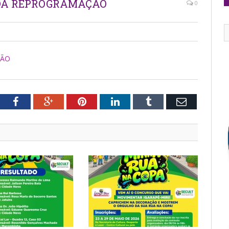
DA REPROGRAMAÇÃO
0
ÇÃO
tter
Facebook
Google+
Pinterest
LinkedIn
Tumblr
Email