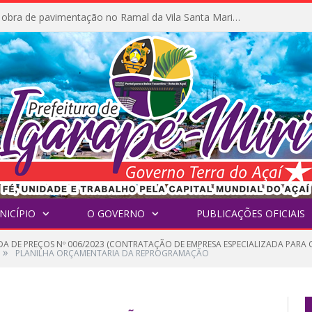
Prefeitura inicia obra de pavimentação no Ramal da Vila Santa Maria do Icatu
NICÍPIO
O GOVERNO
PUBLICAÇÕES OFICIAIS
A DE PREÇOS Nº 006/2023 (CONTRATAÇÃO DE EMPRESA ESPECIALIZADA PARA
»
PLANILHA ORÇAMENTARIA DA REPROGRAMAÇÃO