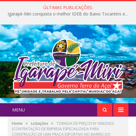
ÚLTIMAS PUBLICAÇÕES:
Igarapé-Miri conquista o melhor IDEB do Baixo Tocantins e avança na qualidade da educação pública
MENU
»
»
Home
Licitações
TOMADA DE PREÇOS Nº 006/2023
(CONTRATAÇÃO DE EMPRESA ESPECIALIZADA PARA
CONSTRUÇÃO DE UMA PRAÇA ESPORTIVA NO BAIRRO DO