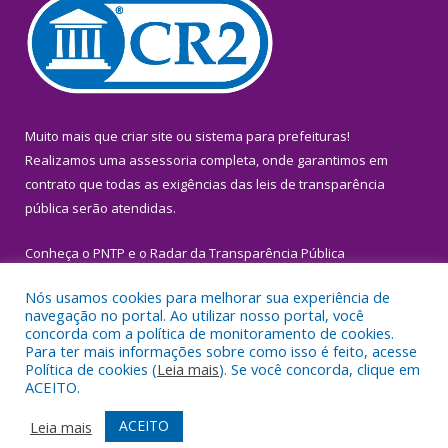
Muito mais que
criar site
ou
sistema para prefeituras
!
Realizamos uma
assessoria
completa, onde garantimos em
contrato que todas as exigências das
leis de transparência
pública
serão atendidas.
Conheça o
PNTP
e o
Radar da Transparência Pública
Nós usamos cookies para melhorar sua experiência de
navegação no portal. Ao utilizar nosso portal, você
concorda com a política de monitoramento de cookies.
Para ter mais informações sobre como isso é feito, acesse
Todos os direitos reservados a Prefeitura Municipal de Igarapé-
Política de cookies (
Leia mais
). Se você concorda, clique em
Miri.
ACEITO.
Mapa do Site
Acessar Área Administrativa
ACEITO
Leia mais
Acessar Webmail