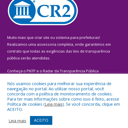
Muito mais que
criar site
ou
sistema para prefeituras
!
Realizamos uma
assessoria
completa, onde garantimos em
contrato que todas as exigências das
leis de transparência
pública
serão atendidas.
Conheça o
PNTP
e o
Radar da Transparência Pública
Nós usamos cookies para melhorar sua experiência de
navegação no portal. Ao utilizar nosso portal, você
concorda com a política de monitoramento de cookies.
Para ter mais informações sobre como isso é feito, acesse
Todos os direitos reservados a Prefeitura Municipal de Igarapé-
Política de cookies (
Leia mais
). Se você concorda, clique em
Miri.
ACEITO.
Mapa do Site
Acessar Área Administrativa
ACEITO
Leia mais
Acessar Webmail