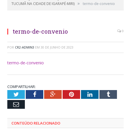
»
TUCUMÃ NA CIDADE DE IGARAPÉ-MIRI)
termo-de-convenio
termo-de-convenio
0
POR
CR2-ADMIN3
EM
30 DE JUNHO DE 2023
termo-de-convenio
COMPARTILHAR:
Twitter
Facebook
Google+
Pinterest
LinkedIn
Tumblr
Email
CONTEÚDO RELACIONADO