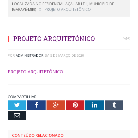
LOCALIZADA NO RESIDENCIAL AÇAILAR I E II, MUNICÍPIO DE
»
IGARAPÉ-MIRI)
PROJETO ARQUITETÔNICO
PROJETO ARQUITETÔNICO
0
POR
ADMINISTRADOR
EM
5 DE MARÇO DE 2020
PROJETO ARQUITETÔNICO
COMPARTILHAR:
Twitter
Facebook
Google+
Pinterest
LinkedIn
Tumblr
Email
CONTEÚDO RELACIONADO