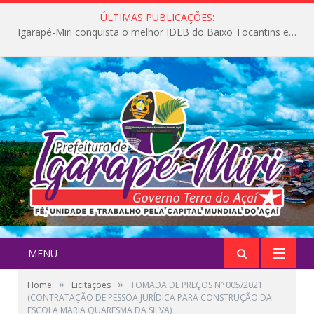
ÚLTIMAS PUBLICAÇÕES:
Igarapé-Miri conquista o melhor IDEB do Baixo Tocantins e avança na qualidade da educação pública
MENU
»
»
Home
Licitações
TOMADA DE PREÇOS Nº 005/2021
(CONTRATAÇÃO DE PESSOA JURÍDICA PARA CONSTRUÇÃO DA
ESCOLA MARIA QUARESMA DA SILVA)