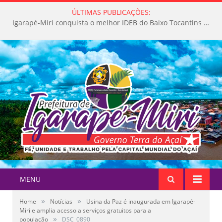
ÚLTIMAS PUBLICAÇÕES:
Igarapé-Miri conquista o melhor IDEB do Baixo Tocantins e avança na qualidade da educação pública
MENU
»
»
Home
Notícias
Usina da Paz é inaugurada em Igarapé-
Miri e amplia acesso a serviços gratuitos para a
»
população
DSC_0890