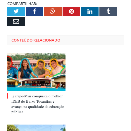
COMPARTILHAR:
Twitter
Facebook
Google+
Pinterest
LinkedIn
Tumblr
Email
CONTEÚDO RELACIONADO
Igarapé-Miri conquista o melhor
IDEB do Baixo Tocantins e
avança na qualidade da educação
pública