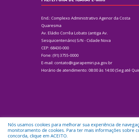
End.: Complexo Administrativo Agenor da Costa
Quaresma
Av. Eládio Corrêa Lobato (antiga Av.
Sesquicentenário) S/N - Cidade Nova
CEP: 68430-000
Fone: (91) 3755-0000
E-mail: contato@igarapemiri.pa.gov.br
Horário de atendimento: 08:00 às 14:00 (Seg até Qui
Nós usamos cookies para melhorar sua experiência de navegação
Todos os direitos reservados a Prefeitura Municipal
monitoramento de cookies. Para ter mais informações sobre como
concorda, clique em ACEITO.