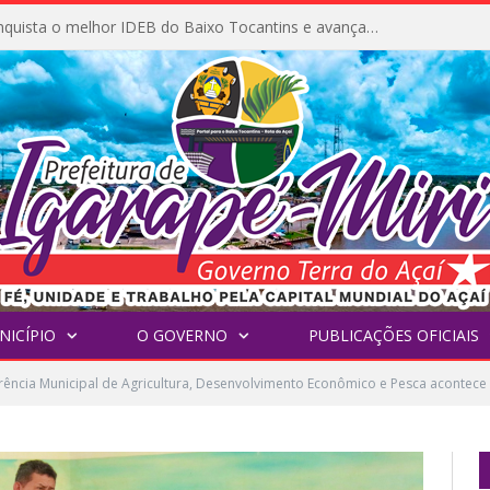
Igarapé-Miri conquista o melhor IDEB do Baixo Tocantins e avança na qualidade da educação pública
NICÍPIO
O GOVERNO
PUBLICAÇÕES OFICIAIS
rência Municipal de Agricultura, Desenvolvimento Econômico e Pesca acontece 