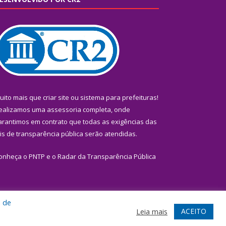
uito mais que
criar site
ou
sistema para prefeituras
!
ealizamos uma
assessoria
completa, onde
arantimos em contrato que todas as exigências das
eis de transparência pública
serão atendidas.
onheça o
PNTP
e o
Radar da Transparência Pública
a de
te
Acessar Área Administrativa
Acessar Webmail
ACEITO
Leia mais