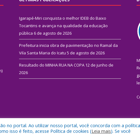
Igarapé-Miri conquista o melhor IDEB do Baixo
Tocantins e avança na qualidade da educação
pública
6 de agosto de 2026
Prefeitura inicia obra de pavimentação no Ramal da
Vila Santa Maria do Icatu
5 de agosto de 2026
M
Resultado do MINHA RUA NA COPA
12 de junho de
R
n)
2026
g
l
C
 no portal. Ao utilizar nosso portal, você concorda com a polític
 de Igarapé-Miri.
Mapa do Si
 isso é feito, acesse Política de cookies (
Leia mais
). Se você