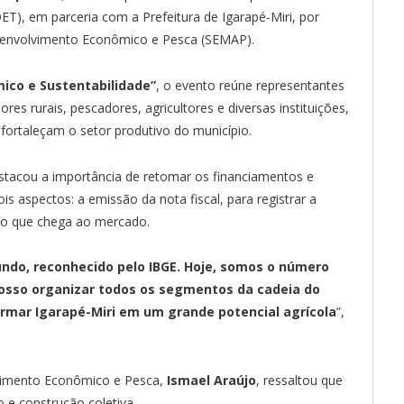
, em parceria com a Prefeitura de Igarapé-Miri, por
Desenvolvimento Econômico e Pesca (SEMAP).
ico e Sustentabilidade”
, o evento reúne representantes
res rurais, pescadores, agricultores e diversas instituições,
e fortaleçam o setor produtivo do município.
tacou a importância de retomar os financiamentos e
s aspectos: a emissão da nota fiscal, para registrar a
uto que chega ao mercado.
ndo, reconhecido pelo IBGE. Hoje, somos o número
nosso organizar todos os segmentos da cadeia do
formar Igarapé-Miri em um grande potencial agrícola
”,
olvimento Econômico e Pesca,
Ismael Araújo
, ressaltou que
 e construção coletiva.