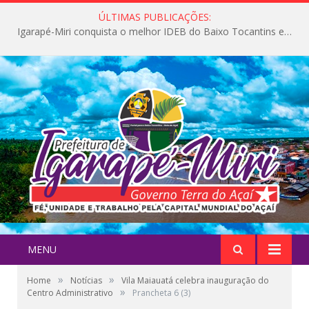
ÚLTIMAS PUBLICAÇÕES:
Igarapé-Miri conquista o melhor IDEB do Baixo Tocantins e avança na qualidade da educação pública
MENU
»
»
Home
Notícias
Vila Maiauatá celebra inauguração do
»
Centro Administrativo
Prancheta 6 (3)