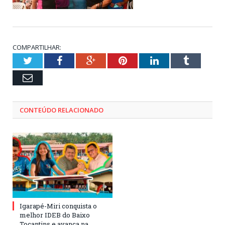
COMPARTILHAR:
Twitter
Facebook
Google+
Pinterest
LinkedIn
Tumblr
Email
CONTEÚDO RELACIONADO
Igarapé-Miri conquista o
melhor IDEB do Baixo
Tocantins e avança na